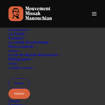
Le Mouvement
La Charte
À propos
Le comité de parrainage
Nous contacter
Le Mouvement Missak
Histoire
La vie de Missak Manouchian
Manouchian s'exprime
Bibliographie
Projets
Le MMM s’exprime
Donner
Adhérer
Français