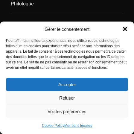
Philologue
Gérer le consentement
Pour offrir les meilleures expériences, nous utilisons des technologies
telles que les cookies pour stocker et/ou accéder aux informations des
Crédits photos : Mujgan Arpat, Jean-Luc Bertini, Florence Behar
appareils. Le fait de consentir à ces technologies nous permettra de traiter
Aboudaram
des données telles que le comportement de navigation ou les ID uniques
sur ce site. Le fait de ne pas consentir ou de retirer son consentement peut
avoir un effet négatif sur certaines caractéristiques et fonctions.
Accepter
© 2024 Mouvement Missak Manouchian |
Politique des cookies
|
Mentions
Refuser
légales
Voir les préférences
Cookie Policy
Mentions légales