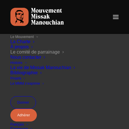
Le Mouvement
La Charte
À propos
Le comité de parrainage
Nous contacter
Histoire
La vie de Missak Manouchian
Bibliographie
Projets
Intellectuels, historiens, ou artistes, ils
Le MMM s’exprime
soutiennent les objectifs du Mouvement
Missak Manouchian.
Donner
Adhérer
Français