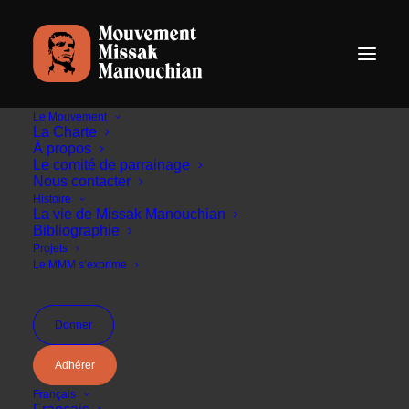
Le Mouvement
La Charte
À propos
Le comité de parrainage
Nous contacter
Le Mouvement Missak
Histoire
La vie de Missak Manouchian
Manouchian s'exprime
Bibliographie
Projets
Le MMM s’exprime
Donner
Adhérer
Français