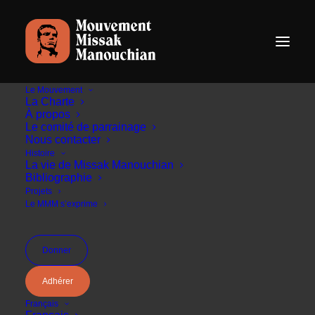
Le Mouvement
La Charte
À propos
Le comité de parrainage
Nous contacter
Histoire
La vie de Missak Manouchian
Bibliographie
Projets
Le MMM s’exprime
Le Mouvement Missak Manouchian
Donner
(MMM) et Armenian Peace Initiative (API)
Adhérer
ont signé un partenariat, en vue de
Français
renforcer le programme de formation aux