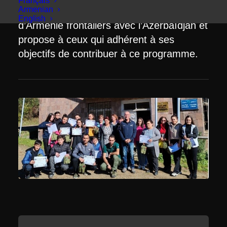
Français
Armenian
premiers secours dans des villages
English
d’Arménie frontaliers avec l’Azerbaïdjan et
propose à ceux qui adhérent à ses
objectifs de contribuer à ce programme.